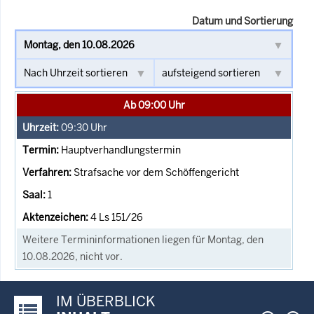
Datum und Sortierung
Ab 09:00 Uhr
09:30
Uhr
Hauptverhandlungstermin
Strafsache vor dem Schöffengericht
1
4 Ls 151/26
Weitere Termininformationen liegen für Montag, den
10.08.2026, nicht vor.
IM ÜBERBLICK
Justiz-Portal im Überblick: