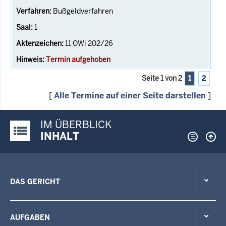
Bußgeldverfahren
1
11 OWi 202/26
Termin aufgehoben
Seite 1 von 2
1
2
[
Alle Termine auf einer Seite darstellen
]
IM ÜBERBLICK
Justiz-Portal im Überblick:
INHALT
DAS GERICHT
AUFGABEN