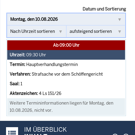
Datum und Sortierung
Ab 09:00 Uhr
09:30
Uhr
Hauptverhandlungstermin
Strafsache vor dem Schöffengericht
1
4 Ls 151/26
Weitere Termininformationen liegen für Montag, den
10.08.2026, nicht vor.
IM ÜBERBLICK
Justiz-Portal im Überblick: