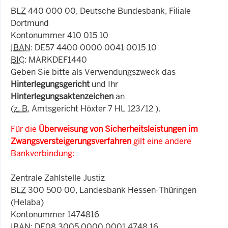
BLZ
440 000 00, Deutsche Bundesbank, Filiale
Dortmund
Kontonummer 410 015 10
IBAN
: DE57 4400 0000 0041 0015 10
BIC
: MARKDEF1440
Geben Sie bitte als Verwendungszweck das
Hinterlegungsgericht
und Ihr
Hinterlegungsaktenzeichen
an
(
z. B.
Amtsgericht Höxter 7 HL 123/12 ).
Für die
Überweisung von Sicherheitsleistungen im
Zwangsversteigerungsverfahren
gilt eine andere
Bankverbindung:
Zentrale Zahlstelle Justiz
BLZ
300 500 00, Landesbank Hessen-Thüringen
(Helaba)
Kontonummer 1474816
IBAN
: DE08 3005 0000 0001 4748 16