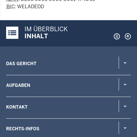
BIC
: WELADEDD
IM ÜBERBLICK
Justiz-Portal im Überblick:
INHALT
DAS GERICHT
AUFGABEN
KONTAKT
RECHTS-INFOS