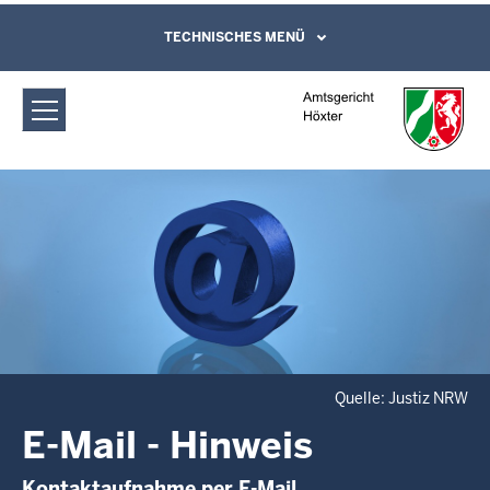
Direkt zum Inhalt
Amtsgericht Höxter: E-Mail - Hinweis
TECHNISCHES MENÜ
Leichte Sprache, Gebärdensprachenvideo
und Kontaktformular
Quelle: Justiz NRW
E-Mail - Hinweis
Kontaktaufnahme per E-Mail