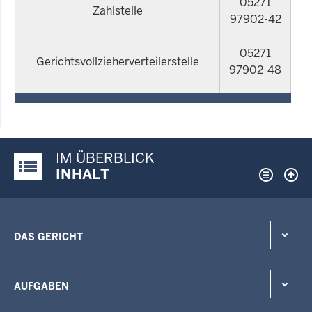
05271
Zahlstelle
97902-42
05271
Gerichtsvollzieherverteilerstelle
97902-48
IM ÜBERBLICK
Justiz-Portal im Überblick:
INHALT
DAS GERICHT
AUFGABEN