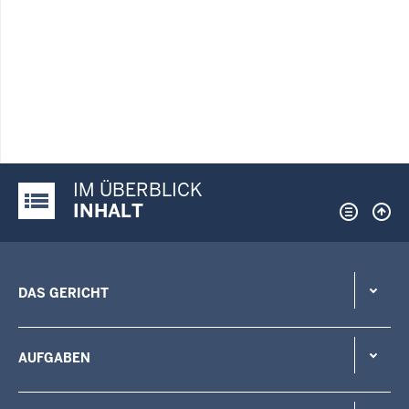
IM ÜBERBLICK
Justiz-Portal im Überblick:
INHALT
DAS GERICHT
AUFGABEN