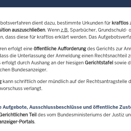
botsverfahren dient dazu, bestimmte Urkunden für
kraftlos
z
ition auszuschließen
. Wenn
z.B.
Sparbücher, Grundschuld- o
n, dass diese für kraftlos erklärt werden. Das Aufgebotsverf
ren erfolgt eine
öffentliche Aufforderung
des Gerichts zur An
dass die Unterlassung der Anmeldung einen Rechtsnachteil z
 erfolgt durch Aushang an der hiesigen
Gerichtstafel
sowie d
schen Bundesanzeiger.
g
kann schriftlich oder mündlich auf der Rechtsantragstelle d
nvorschuss verlangt.
e Aufgebote, Ausschlussbeschlüsse und öffentliche Zust
Gerichtlichen Teil
des vom Bundesministeriums der Justiz u
nzeiger-Portals
.