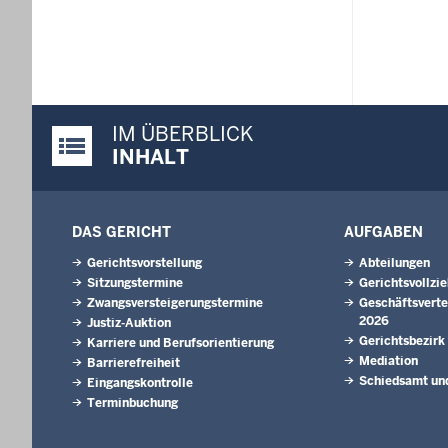
IM ÜBERBLICK
Justiz-Portal im Überblick:
INHALT
DAS GERICHT
AUFGABEN
Gerichtsvorstellung
Abteilungen
Sitzungstermine
Gerichtsvollzi
Zwangsversteigerungstermine
Geschäftsverte
2026
Justiz-Auktion
Gerichtsbezirk
Karriere und Berufsorientierung
Mediation
Barrierefreiheit
Schiedsamt und
Eingangskontrolle
Terminbuchung