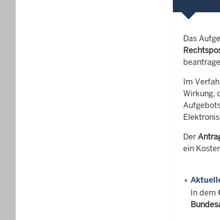
Das Aufge
Rechtspos
beantrage
Im Verfah
Wirkung, 
Aufgebots
Elektroni
Der
Antra
ein Koste
Aktuell
In dem
Bundesa