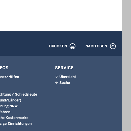
DRUCKEN
NACH OBEN
NFOS
SERVICE
ner/Hilfen
Übersicht
Suche
ichtung / Schiedsleute
Bund/Länder)
chung NRW
fahren
che Kostenmarke
ige Einrichtungen