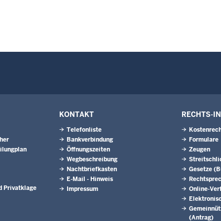
KONTAKT
RECHTS-I
Telefonliste
Kostenrech
eher
Bankverbindung
Formulare
ilungplan
Öffnungszeiten
Zeugen
Wegbeschreibung
Streitschl
Nachtbriefkasten
Gesetze (
E-Mail - Hinweis
Rechtspre
 Privatklage
Impressum
Online-Ver
Elektronis
Gemeinnütz
(Antrag)