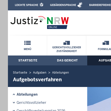
Direkt zum Inhalt
LEICHTE SPRACHE
GEBÄRDENSPRACHE
BARRIEREFREIHE
Leichte Sprache, Gebärdensprachenvideo u
Amtsgericht Höxter: Aufgebotsverfahre
Schnellnavigation mit Volltext-Suche
GERICHTSVOLLZIEHER
MENÜ
FORMULA
ZUSTÄNDIGKEIT
STARTSEITE
DAS GERICHT
AUFGA
Hauptmenü: Hauptnavigation
Startseite
Aufgaben
Abteilungen
Aufgebotsverfahren
Abteilungen
Gerichtsvollzieher
Geschäftsverteilungplan 2026