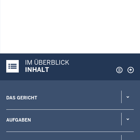
IM ÜBERBLICK
Justiz-Portal im Überblick:
INHALT
DAS GERICHT
AUFGABEN