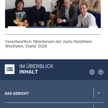
2 von 4
Verantwortlich: Ministerium der Justiz Nordrhein-
Westfalen, Stand: 2026
GALERIE
Ein Prüfer der Lebenshilfe
Oberhausen mit Studierenden
und Herrn Schlaak (Dozent
IM ÜBERBLICK
Justiz-Portal im Überblick:
FHR)
INHALT
DAS GERICHT