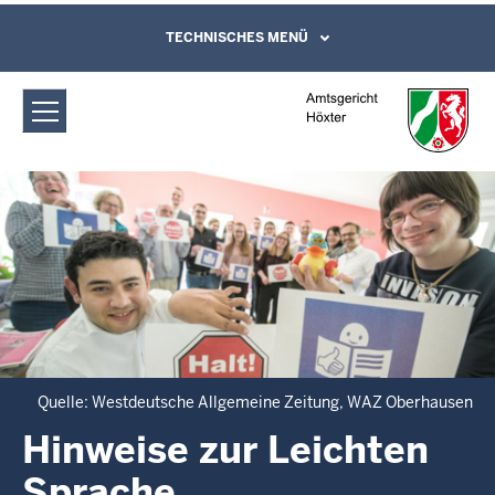
Direkt zum Inhalt
Amtsgericht Höxter: Hinweise zur
TECHNISCHES MENÜ
Leichte Sprache, Gebärdensprachenvideo
und Kontaktformular
Leichten Sprache
Quelle: Westdeutsche Allgemeine Zeitung, WAZ Oberhausen
Hinweise zur Leichten
Sprache