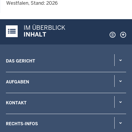
Westfalen, Stand: 2026
IM ÜBERBLICK
Justiz-Portal im Überblick:
INHALT
DAS GERICHT
AUFGABEN
KONTAKT
RECHTS-INFOS