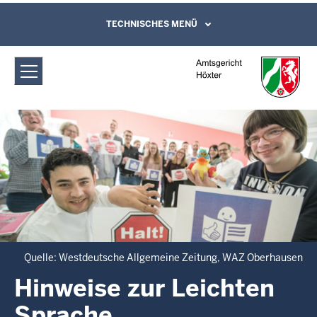
Direkt zum Inhalt
Amtsgericht Höxter: Hinweise zur
TECHNISCHES MENÜ
Leichte Sprache, Gebärdensprachenvideo
und Kontaktformular
Leichten Sprache
Quelle: Westdeutsche Allgemeine Zeitung, WAZ Oberhausen
Hinweise zur Leichten
Sprache