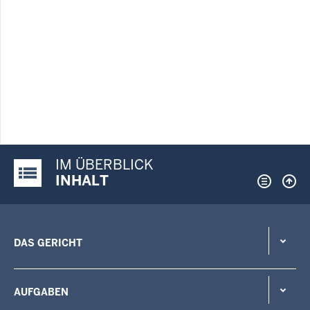
IM ÜBERBLICK
Justiz-Portal im Überblick:
INHALT
DAS GERICHT
AUFGABEN